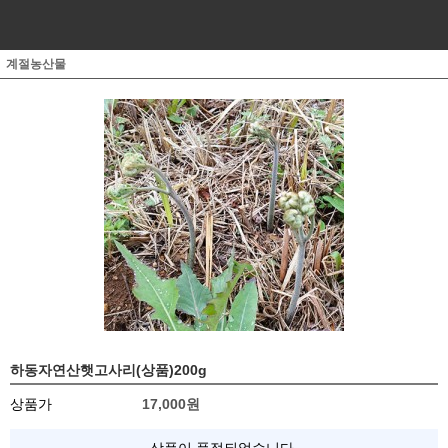
계절농산물
하동자연산햇고사리(상품)200g
상품가
17,000
원