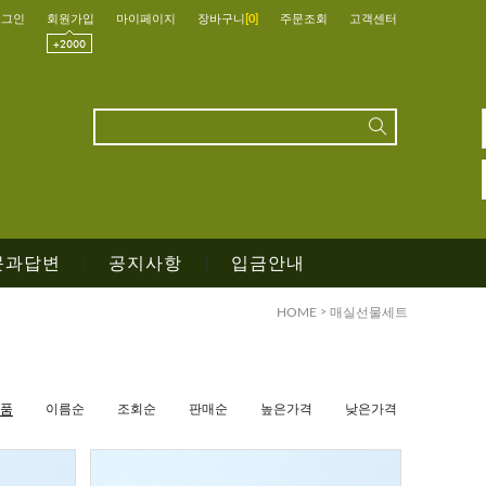
로그인
회원가입
마이페이지
장바구니
[
0
]
주문조회
고객센터
문과답변
공지사항
입금안내
|
|
HOME
>
매실선물세트
품
이름순
조회순
판매순
높은가격
낮은가격