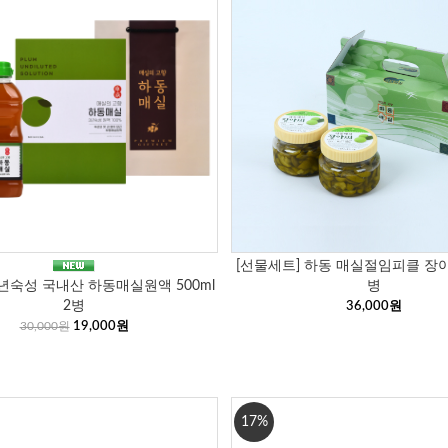
[선물세트] 하동 매실절임피클 장아찌
3년숙성 국내산 하동매실원액 500ml
병
2병
36,000원
30,000원
19,000원
17%