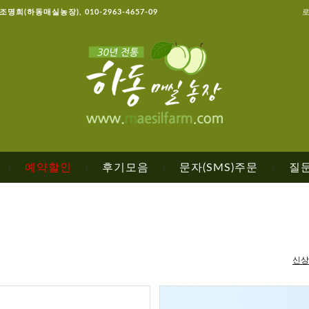
, 조명희(하동매실농장), 010-2963-4657-09
예약할인
후기모음
문자(SMS)주문
질
|
|
|
|
신상