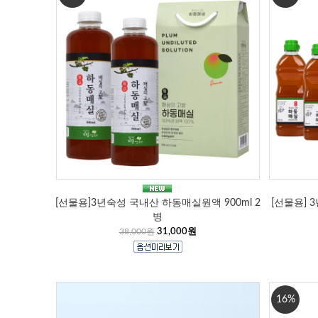
[선물용]3년숙성 국내산 하동매실원액 900ml 2
[선물용] 
병
38,000원
31,000원
16%