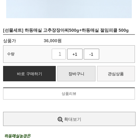
[선물세트] 하동매실 고추장장아찌500g+하동매실 절임피클 500g
상품가
36,000
원
수량
+1
-1
바로 구매하기
장바구니
관심상품
상품리뷰
확대보기