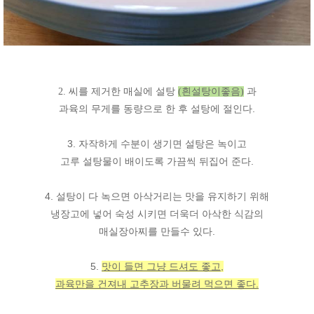
2. 씨를 제거한 매실에 설탕
(흰설탕이좋음)
과
과육의 무게를 동량으로 한 후 설탕에 절인다.
3. 자작하게 수분이 생기면 설탕은 녹이고
고루 설탕물이 배이도록 가끔씩 뒤집어 준다.
4. 설탕이 다 녹으면 아삭거리는 맛을 유지하기 위해
냉장고에 넣어 숙성 시키면 더욱더 아삭한 식감의
매실장아찌를 만들수 있다.
5.
맛이 들면 그냥 드셔도 좋고,
과육만을 건져내 고추장과 버물려 먹으면 좋다.