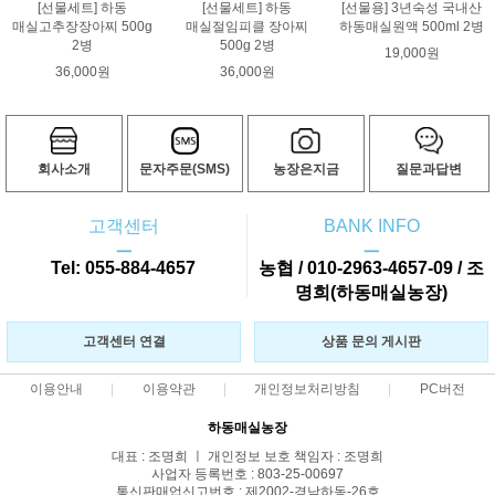
[선물세트] 하동
[선물세트] 하동
[선물용] 3년숙성 국내산
매실고추장장아찌 500g
매실절임피클 장아찌
하동매실원액 500ml 2병
2병
500g 2병
19,000원
36,000원
36,000원
회사소개
문자주문(SMS)
농장은지금
질문과답변
고객센터
BANK INFO
ㅡ
ㅡ
Tel: 055-884-4657
농협 / 010-2963-4657-09 / 조
명희(하동매실농장)
고객센터 연결
상품 문의 게시판
이용안내
이용약관
개인정보처리방침
PC버전
하동매실농장
대표 : 조명희 ㅣ 개인정보 보호 책임자 : 조명희
사업자 등록번호 : 803-25-00697
통신판매업신고번호 : 제2002-경남하동-26호