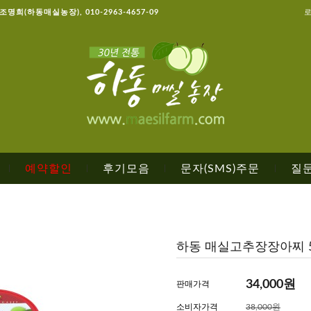
, 조명희(하동매실농장), 010-2963-4657-09
예약할인
후기모음
문자(SMS)주문
질
|
|
|
|
하동 매실고추장장아찌 5
34,000
원
판매가격
소비자가격
38,000원