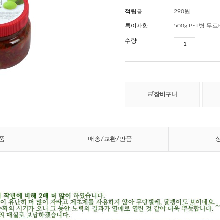
적립금
290원
특이사항
500g PET병 무
수량
장바구니
품
배송/교환/반품