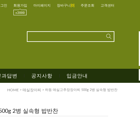
로그인
회원가입
마이페이지
장바구니
[
0
]
주문조회
고객센터
문과답변
공지사항
입금안내
|
|
HOME
>
매실장아찌
> 하동 매실고추장장아찌 500g 2병 실속형 밥반찬
00g 2병 실속형 밥반찬