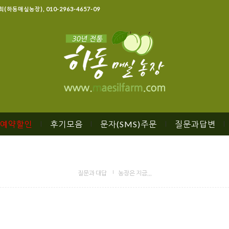
명희(하동매실농장), 010-2963-4657-09
예약할인
후기모음
문자(SMS)주문
질문과답변
|
|
|
질문과 대답
농장은 지금,,,