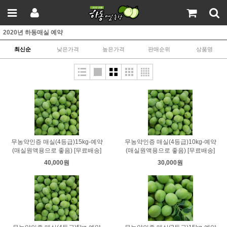
2020년 하동매실 예약
최신순
낮은가격
높은가격
판매순위
상품명
무농약인증 매실(4등급)15kg-예약
무농약인증 매실(4등급)10kg-예약
(매실원액용으로 좋음) [무료배송]
(매실원액용으로 좋음) [무료배송]
40,000원
30,000원