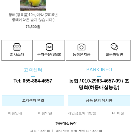
황매(왕특품)10kg예약-(2019년
황매예약은 받지 않습니다.)
73,500원
회사소개
문자주문(SMS)
농장은지금
질문과답변
고객센터
BANK INFO
ㅡ
ㅡ
Tel: 055-884-4657
농협 / 010-2963-4657-09 / 조
명희(하동매실농장)
고객센터 연결
상품 문의 게시판
이용안내
이용약관
개인정보처리방침
PC버전
하동매실농장
대표 : 조명희 ㅣ 개인정보 보호 책임자 : 조명희