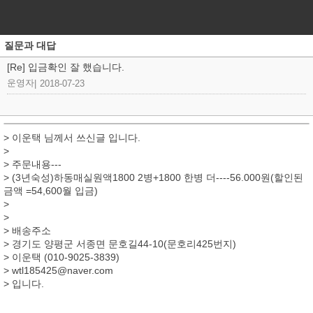
질문과 대답
[Re] 입금확인 잘 했습니다.
운영자
|
2018-07-23
> 이운택 님께서 쓰신글 입니다.
>
> 주문내용---
> (3년숙성)하동매실원액1800 2병+1800 한병 더----56.000원(할인된
금액 =54,600월 입금)
>
>
> 배송주소
> 경기도 양평군 서종면 문호길44-10(문호리425번지)
> 이운택 (010-9025-3839)
> wtl185425@naver.com
> 입니다.