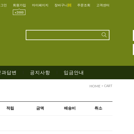
로그인
회원가입
마이페이지
장바구니
[
0
]
주문조회
고객센터
문과답변
공지사항
입금안내
|
|
HOME
> CART
적립
금액
배송비
취소