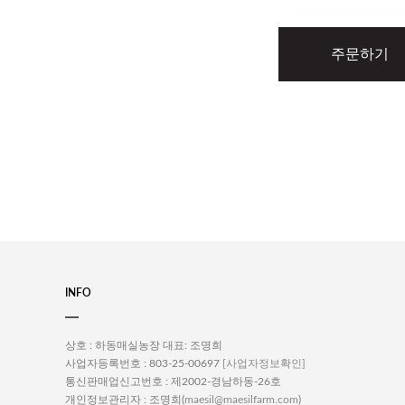
주문하기
INFO
상호 : 하동매실농장
대표: 조명희
사업자등록번호 : 803-25-00697
[사업자정보확인]
통신판매업신고번호 : 제2002-경남하동-26호
개인정보관리자 : 조명희(
)
maesil@maesilfarm.com