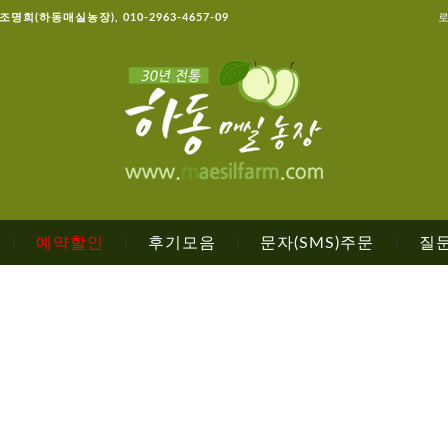
, 조명희(하동매실농장), 010-2963-4657-09
예약할인
후기모음
문자(SMS)주문
질
|
|
|
|