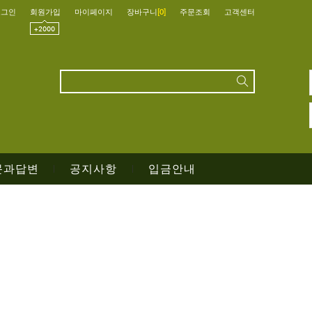
로그인
회원가입
마이페이지
장바구니
[
0
]
주문조회
고객센터
문과답변
공지사항
입금안내
|
|