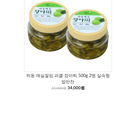
하동 매실절임 피클 장아찌 500g 2병 실속형
밥반찬
34,000원
34,000원