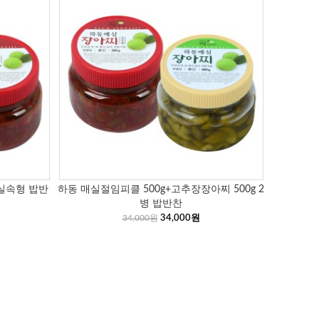
 실속형 밥반
하동 매실절임피클 500g+고추장장아찌 500g 2
병 밥반찬
34,000원
34,000원