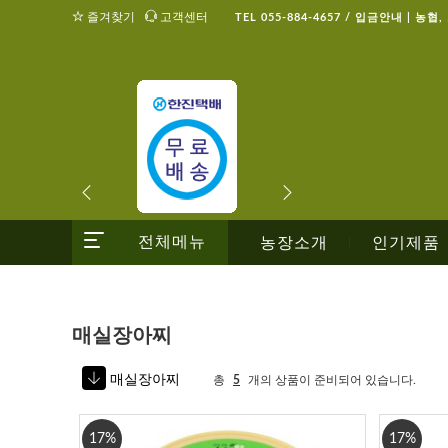
즐겨찾기
고객센터
TEL 055-884-4657 / 입금안내 | 농협
전체메뉴
농장소개
인기제품
|
매실장아찌
매실장아찌
총
5
개의 상품이 준비되어 있습니다.
17%
17%