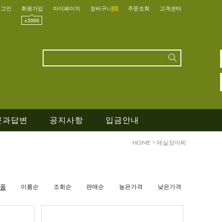
로그인
회원가입
마이페이지
장바구니
[
0
]
주문조회
고객센터
문과답변
공지사항
입금안내
|
|
HOME
>
매실장아찌
품
이름순
조회순
판매순
높은가격
낮은가격