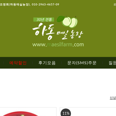
, 조명희(하동매실농장), 010-2963-4657-09
예약할인
후기모음
문자(SMS)주문
질
|
|
|
|
신상
11%