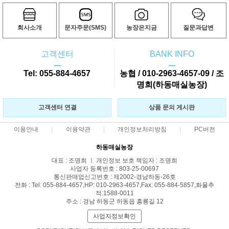
회사소개
문자주문(SMS)
농장은지금
질문과답변
고객센터
BANK INFO
ㅡ
ㅡ
Tel: 055-884-4657
농협 / 010-2963-4657-09 / 조
명희(하동매실농장)
고객센터 연결
상품 문의 게시판
이용안내
이용약관
개인정보처리방침
PC버전
하동매실농장
대표 : 조명희 ㅣ 개인정보 보호 책임자 : 조명희
사업자 등록번호 : 803-25-00697
통신판매업신고번호 : 제2002-경남하동-26호
전화 : Tel: 055-884-4657,HP: 010-2963-4657,Fax: 055-884-5857,화물추
적:1588-0011
주소 : 경남 하동군 하동읍 흥룡길 12
사업자정보확인